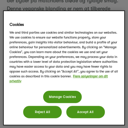
der byder på matchaens bløde og fyldige smag.
Denne veganske blanding er nem at tilberede
med mælk eller et plantebaseret alternativ, så du
på et øjeblik kan lave en lækker latte. Lækker
Cookies
både som varm eller iskold latte – lige som du
We and third parties use cookies and similar technologies on our websites.
We use cookies to ensure our website functions properly, store your
foretrækker den.
preferences, gain insights into visitor behaviour, and build a profile of your
online behaviour for personalized advertisements. By clicking on “Manage
Cookies”, you can learn more about the cookies we use and set your
preferences. Depending on your preferences, we may process your data in
countries with a lower level of data protection legislation where authorities
Vegansk
Fyldig matcha-smag
Grøn te
may have easier access to your data and you may have fewer rights to
oppose such access. By clicking on “Accept All”, you agree to the use of all
cookies as described in this cookie banner.
Flere oplysninger om dit
privatliv
FLERE PRODUKTDETALJER
Manage Cookies
Reject All
Accept All