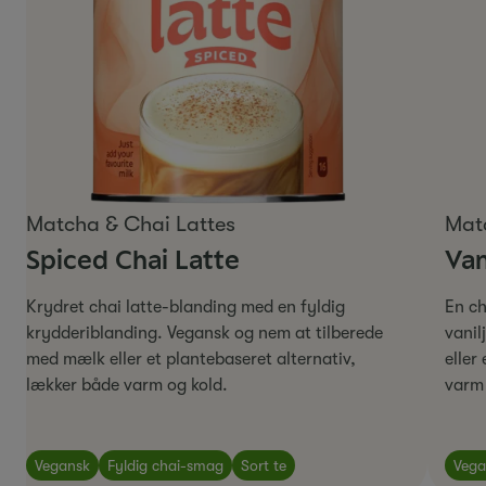
Matcha & Chai Lattes
Mat
Spiced Chai Latte
Van
Krydret chai latte-blanding med en fyldig
En ch
krydderiblanding. Vegansk og nem at tilberede
vanil
med mælk eller et plantebaseret alternativ,
eller
lækker både varm og kold.
varm 
Vegansk
Fyldig chai-smag
Sort te
Vega