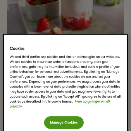
Cookies
We and third parties use cookies and similar technologies on our websites.
We use cookies to ensure our website functions properly, store your
preferences, gain insights into visitor behaviour, and build a profile of your
online behaviour for personalized advertisements. By clicking on “Manage
Cookies”, you can learn more about the cookies we use and set your
Jordbær Matcha Latte
preferences. Depending on your preferences, we may process your data in
countries with a lower level of data protection legislation where authorities
may have easier access to your data and you may have fewer rights to
Serveringer:
1
oppose such access. By clicking on “Accept All”, you agree to the use of all
Tilberedningstid:
10 mins
cookies as described in this cookie banner.
Flere oplysninger om dit
Tools
privatliv
glas
gaffel (eller stavblender)
Manage Cookies
ske