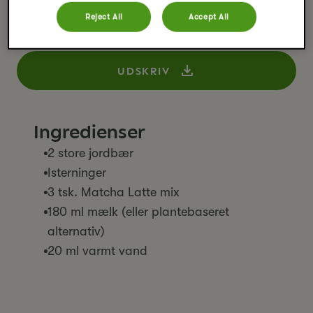
En frisk og frugtig matcha latte med sød jordbær. Denne
Reject All
Accept All
drik imponerer både i udseende og smag - perfekt som
islatte.
UDSKRIV
Ingredienser
2 store jordbær
Isterninger
3 tsk. Matcha Latte mix
180 ml mælk (eller plantebaseret
alternativ)
20 ml varmt vand