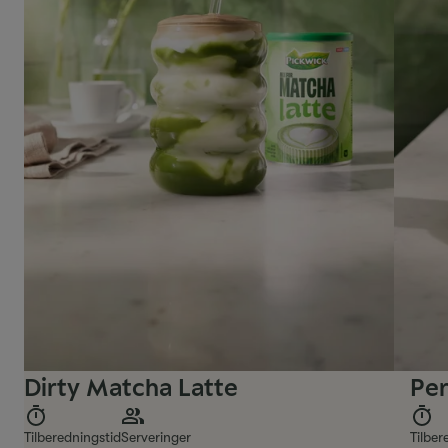
Dirty Matcha Latte
Per
Tilberedningstid
Serveringer
Tilber