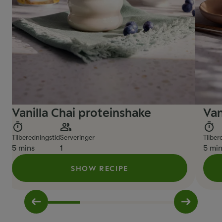
Vanilla Chai proteinshake
Van
Tilberedningstid
Serveringer
Tilber
5 mins
1
5 mi
SHOW RECIPE