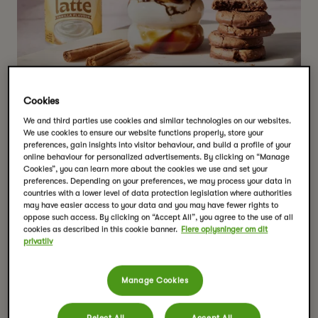
Cookies
We and third parties use cookies and similar technologies on our websites.
We use cookies to ensure our website functions properly, store your
preferences, gain insights into visitor behaviour, and build a profile of your
online behaviour for personalized advertisements. By clicking on “Manage
Cookies”, you can learn more about the cookies we use and set your
preferences. Depending on your preferences, we may process your data in
Kanelbolle Vanilla Chai
countries with a lower level of data protection legislation where authorities
may have easier access to your data and you may have fewer rights to
oppose such access. By clicking on “Accept All”, you agree to the use of all
Latte
cookies as described in this cookie banner.
Flere oplysninger om dit
privatliv
Serveringer:
1
Tilberedningstid:
5 mins
Manage Cookies
Tools
gryde